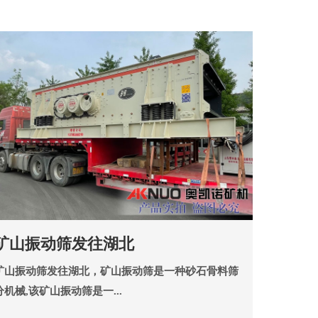
矿山振动筛发往湖北
矿山振动筛发往湖北，​矿山振动筛是一种砂石骨料筛
分机械,该矿山振动筛是一...