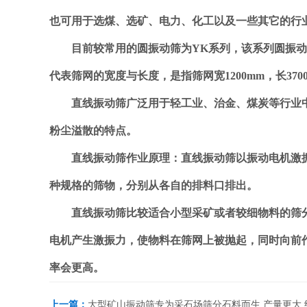
也可用于选煤、选矿、电力、化工以及一些其它的行
目前较常用的圆振动筛为YK系列，该系列圆振动筛命
代表筛网的宽度与长度，是指筛网宽1200mm，长3
直线振动筛广泛用于轻工业、治金、煤炭等行业中
粉尘溢散的特点。
直线振动筛
作业原理：直线振动筛以振动电机激
种规格的筛物，分别从各自的排料口排出。
直线振动筛比较适合小型采矿或者较细物料的筛分，
电机产生激振力，使物料在筛网上被抛起，同时向前
率会更高。
上一篇：
大型矿山振动筛专为采石场筛分石料而生 产量更大 