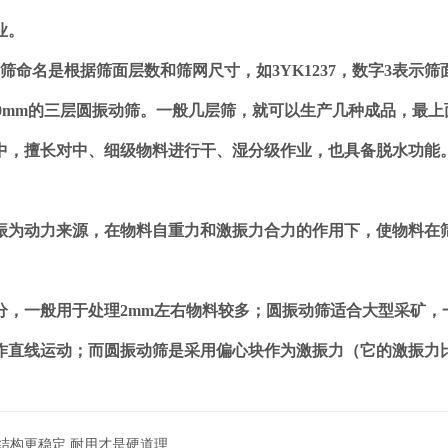
业。
名是根据筛面层数和筛网尺寸，如3YK1237，数字3表示筛面
700mm的三层圆振动筛。一般几层筛，就可以生产几种成品，最
，擅长对中、细级物料进行干、湿分级作业，也具备脱水功能。
振为动力来源，在物料自重力和激振力合力的作用下，使物料在
一般用于处理2mm左右物料较多；圆振动筛适合大型采矿，一
作直线运动；而圆振动筛是采用偏心块作为激振力（它的激振力
结构更稳定 耐用才是硬道理